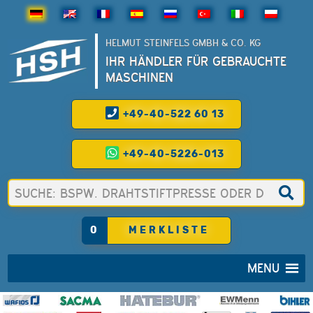
HELMUT STEINFELS GMBH & CO. KG
IHR HÄNDLER FÜR GEBRAUCHTE
MASCHINEN
+49-40-522 60 13
+49-40-5226-013
0
MERKLISTE
MENU