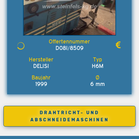
D08I/8509
DELISI
H6M
1999
6 mm
DRAHTRICHT- UND
ABSCHNEIDEMASCHINEN