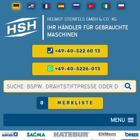
HELMUT STEINFELS GMBH & CO. KG
IHR HÄNDLER FÜR GEBRAUCHTE
MASCHINEN
+49-40-522 60 13
+49-40-5226-013
0
MERKLISTE
MENU