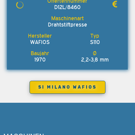
D12L/8460
Drahtstiftpresse
WAFIOS
S110
1970
2,2-3,8 mm
SI MILANO WAFIOS