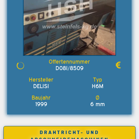
D08I/8509
DELISI
H6M
1999
6 mm
DRAHTRICHT- UND