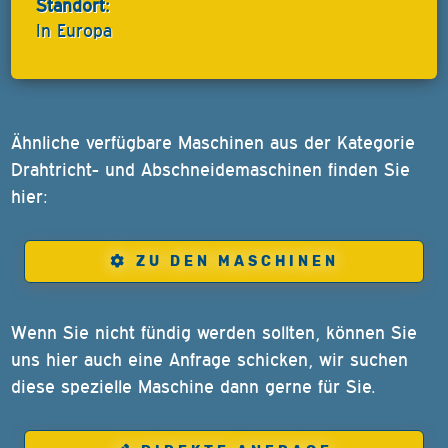
Standort:
In Europa
Ähnliche verfügbare Maschinen aus der Kategorie
Drahtricht- und Abschneidemaschinen finden Sie
hier:
ZU DEN MASCHINEN
Wenn Sie nicht fündig werden sollten, können Sie
uns hier auch eine Anfrage schicken, wir suchen
diese spezielle Maschine dann gerne für Sie.