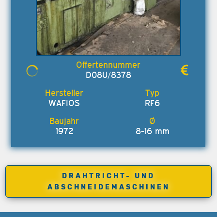
D08U/8378
WAFIOS
RF6
1972
8-16 mm
DRAHTRICHT- UND
ABSCHNEIDEMASCHINEN