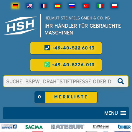
HELMUT STEINFELS GMBH & CO. KG
IHR HÄNDLER FÜR GEBRAUCHTE
MASCHINEN
+49-40-522 60 13
+49-40-5226-013
0
MERKLISTE
MENU