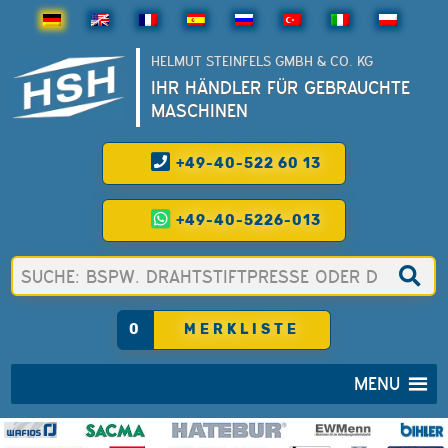
HELMUT STEINFELS GMBH & CO. KG
IHR HÄNDLER FÜR GEBRAUCHTE
MASCHINEN
+49-40-522 60 13
+49-40-5226-013
0
MERKLISTE
MENU