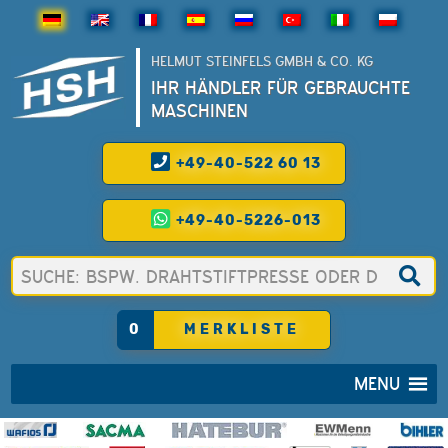
HELMUT STEINFELS GMBH & CO. KG
IHR HÄNDLER FÜR GEBRAUCHTE
MASCHINEN
+49-40-522 60 13
+49-40-5226-013
0
MERKLISTE
MENU