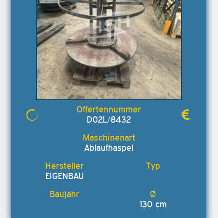
D02L/8432
Ablaufhaspel
EIGENBAU
130 cm