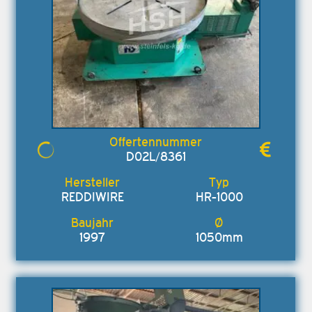
D02L/8361
REDDIWIRE
HR-1000
1997
1050mm