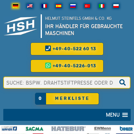
HELMUT STEINFELS GMBH & CO. KG
IHR HÄNDLER FÜR GEBRAUCHTE
MASCHINEN
+49-40-522 60 13
+49-40-5226-013
0
MERKLISTE
MENU