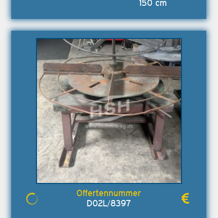
150 cm
D02L/8397