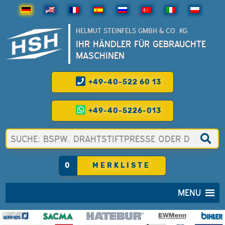
HELMUT STEINFELS GMBH & CO. KG
IHR HÄNDLER FÜR GEBRAUCHTE
MASCHINEN
+49-40-522 60 13
+49-40-5226-013
0
MERKLISTE
MENU