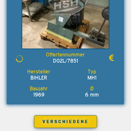
D02L/7851
BIHLER
MH1
1969
6 mm
VERSCHIEDENE