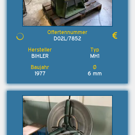
D02L/7852
BIHLER
MH1
1977
6 mm