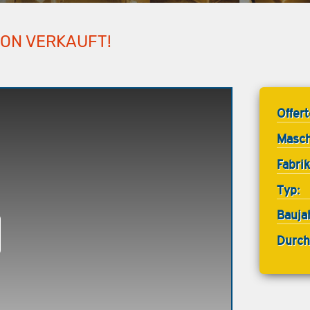
HON VERKAUFT!
Offer
Masch
Fabrik
Typ:
Bauja
Durch