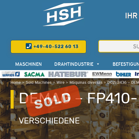
IHR
+49-40-522 60 13
MASCHINEN
DRAHTINDUSTRIE
BEFESTIGU
Home
>
Sold Machines
>
Wire
>
Máquinas diversas
>
D02I/2436 – DEM
DEMAG – FP410-
VERSCHIEDENE