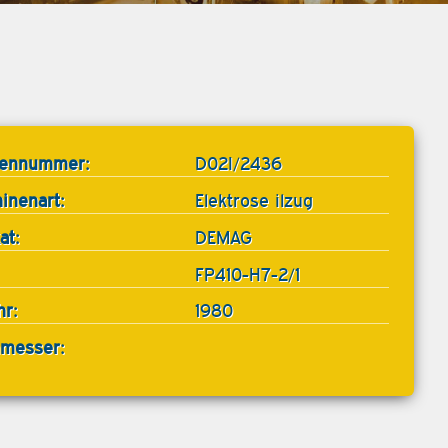
tennummer:
D02I/2436
inenart:
Elektrose ilzug
at:
DEMAG
FP410-H7-2/1
hr:
1980
messer: