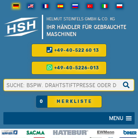
HELMUT STEINFELS GMBH & CO. KG
IHR HÄNDLER FÜR GEBRAUCHTE
MASCHINEN
+49-40-522 60 13
+49-40-5226-013
0
MERKLISTE
MENU