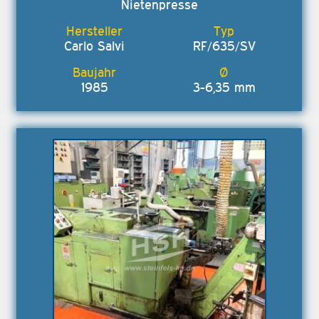
Nietenpresse
Carlo Salvi
RF/635/SV
1985
3-6,35 mm