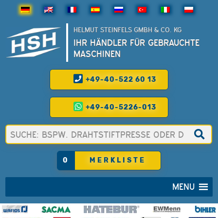
HELMUT STEINFELS GMBH & CO. KG
IHR HÄNDLER FÜR GEBRAUCHTE
MASCHINEN
+49-40-522 60 13
+49-40-5226-013
0
MERKLISTE
MENU