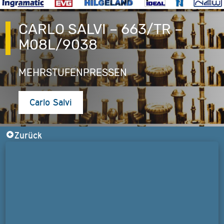
CARLO SALVI – 663/TR –
M08L/9038
MEHRSTUFENPRESSEN
Carlo Salvi
Zurück