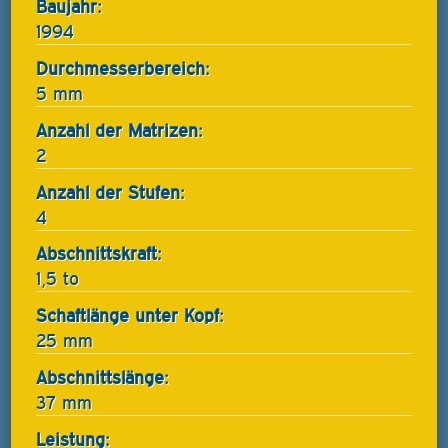
Baujahr:
1994
Durchmesserbereich:
5 mm
Anzahl der Matrizen:
2
Anzahl der Stufen:
4
Abschnittskraft:
1,5 to
Schaftlänge unter Kopf:
25 mm
Abschnittslänge:
37 mm
Leistung: