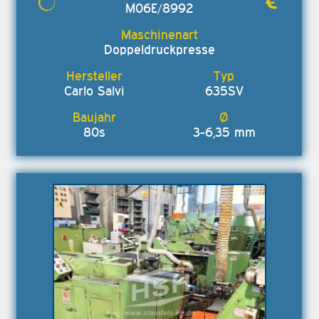
M06E/8992
Doppeldruckpresse
Carlo Salvi
635SV
80s
3-6,35 mm