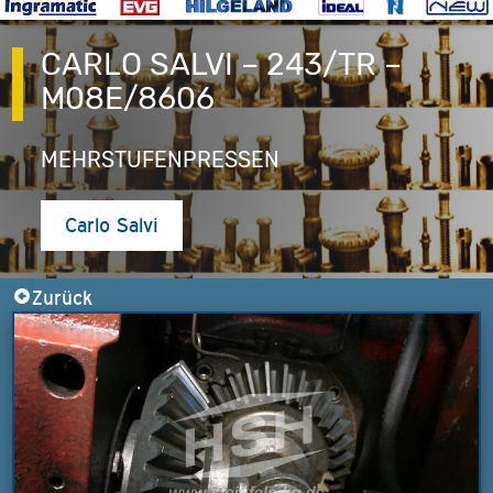
CARLO SALVI – 243/TR –
M08E/8606
MEHRSTUFENPRESSEN
Carlo Salvi
Zurück