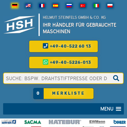
HELMUT STEINFELS GMBH & CO. KG
IHR HÄNDLER FÜR GEBRAUCHTE
MASCHINEN
+49-40-522 60 13
+49-40-5226-013
0
MERKLISTE
MENU