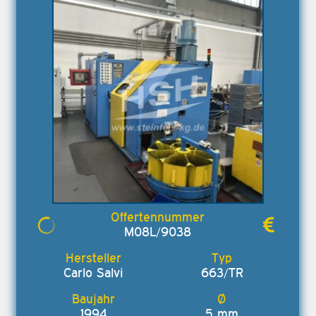
M08L/9038
Carlo Salvi
663/TR
1994
5 mm