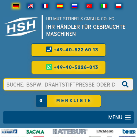
HELMUT STEINFELS GMBH & CO. KG
IHR HÄNDLER FÜR GEBRAUCHTE
MASCHINEN
+49-40-522 60 13
+49-40-5226-013
0
MERKLISTE
MENU