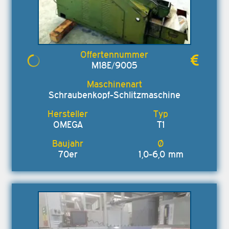
M18E/9005
Schraubenkopf-Schlitzmaschine
OMEGA
T1
70er
1,0-6,0 mm