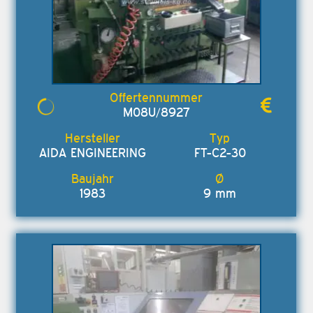
M08U/8927
AIDA ENGINEERING
FT-C2-30
1983
9 mm