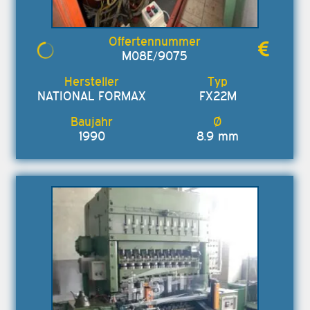
M08E/9075
NATIONAL FORMAX
FX22M
1990
8.9 mm