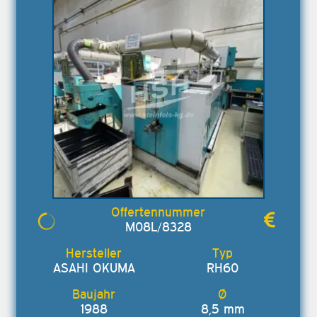
M08L/8328
ASAHI OKUMA
RH60
1988
8,5 mm