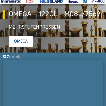
OMEGA – 122CL – M08L/7569
MEHRSTUFENPRESSEN
OMEGA
Zurück