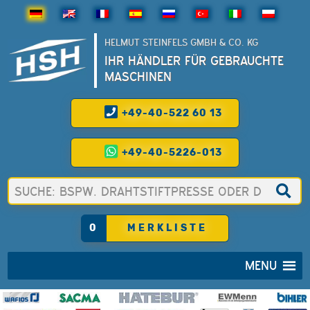
HELMUT STEINFELS GMBH & CO. KG
IHR HÄNDLER FÜR GEBRAUCHTE
MASCHINEN
+49-40-522 60 13
+49-40-5226-013
0
MERKLISTE
MENU