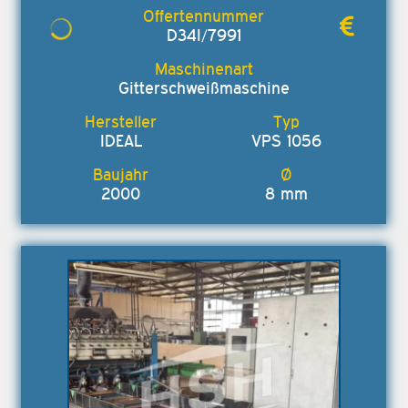
D34I/7991
Gitterschweißmaschine
IDEAL
VPS 1056
2000
8 mm