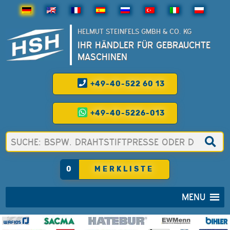
HELMUT STEINFELS GMBH & CO. KG
IHR HÄNDLER FÜR GEBRAUCHTE
MASCHINEN
+49-40-522 60 13
+49-40-5226-013
0
MERKLISTE
MENU