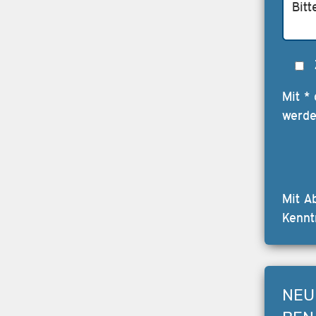
Mit *
werde
Mit A
Kennt
NEU