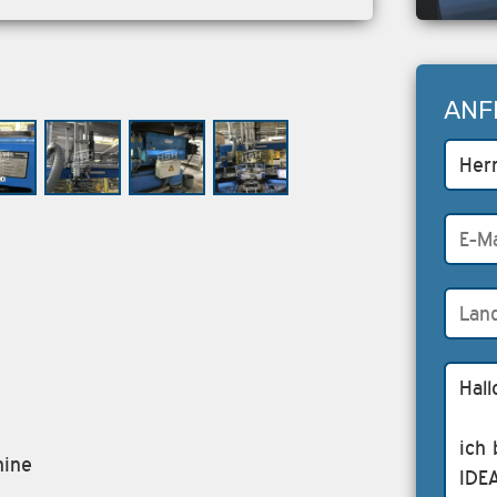
ANF
hine