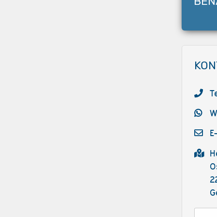
BEN
KON
T
W
E
H
O
2
G