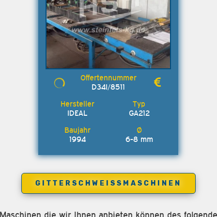
D34I/8511
IDEAL
GA212
1994
6-8 mm
GITTERSCHWEISSMASCHINEN
e Maschinen die wir Ihnen anbieten können des folgende