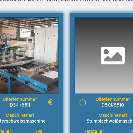
D34I/8511
D50I/8510
tterschweissmaschine
Stumpfschweißmasch