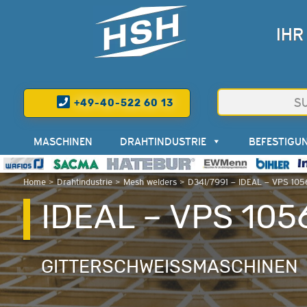
IHR
+49-40-522 60 13
MASCHINEN
DRAHTINDUSTRIE
BEFESTIGU
Home
>
Drahtindustrie
>
Mesh welders
>
D34I/7991 – IDEAL – VPS 105
IDEAL – VPS 105
GITTERSCHWEISSMASCHINEN