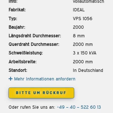
Info:
vollautomatisch
Fabrikat:
IDEAL
Typ:
VPS 1056
Baujahr:
2000
Längsdraht Durchmesser:
8 mm
Querdraht Durchmesser:
2000 mm
Schweißleistung:
3 x 150 kVA
Arbeitsbreite:
2000 mm
Standort:
In Deutschland
Mehr Informationen anfordern
BITTE UM RÜCKRUF
Oder rufen Sie uns an:
+49 – 40 – 522 60 13