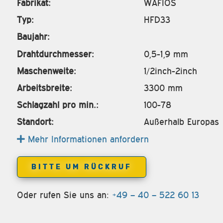
Fabrikat:
WAFIOS
Typ:
HFD33
Baujahr:
Drahtdurchmesser:
0,5-1,9 mm
Maschenweite:
1/2inch-2inch
Arbeitsbreite:
3300 mm
Schlagzahl pro min.:
100-78
Standort:
Außerhalb Europas
Mehr Informationen anfordern
BITTE UM RÜCKRUF
Oder rufen Sie uns an:
+49 – 40 – 522 60 13