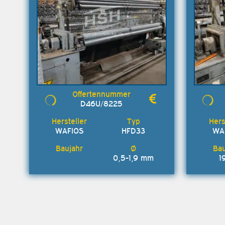
D46U/8225
WAFIOS
HFD33
WA
0,5-1,9 mm
1