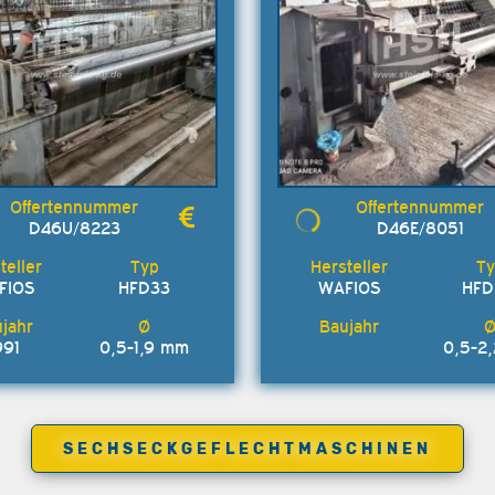
D46U/8223
D46E/8051
FIOS
HFD33
WAFIOS
HFD
991
0,5-1,9 mm
0,5-2
SECHSECKGEFLECHTMASCHINEN