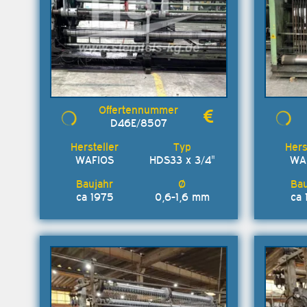
D46E/8507
WAFIOS
HDS33 x 3/4"
WA
ca 1975
0,6-1,6 mm
ca 