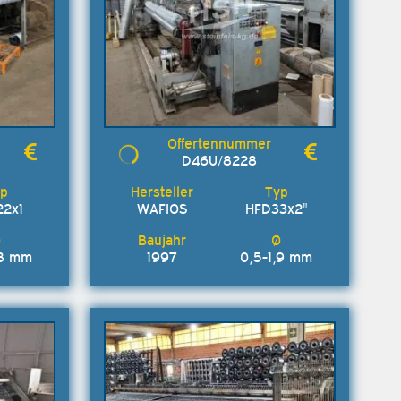
D46U/8228
22x1
WAFIOS
HFD33x2"
,8 mm
1997
0,5-1,9 mm