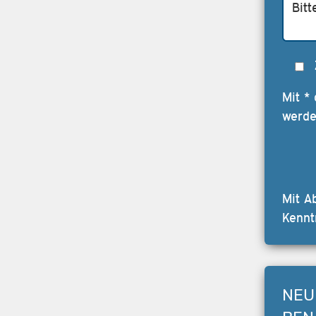
Mit *
werde
Mit A
Kennt
NEU