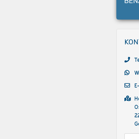
BEN
KON
T
W
E
H
O
2
G