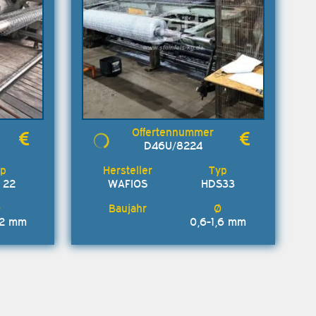
D46U/8224
 22
WAFIOS
HDS33
,2 mm
0,6-1,6 mm