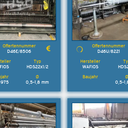
D46E/8506
D46U/8221
FIOS
HDS22x1/2
WAFIOS
HDS
1975
0,5-1,8 mm
0,5-1