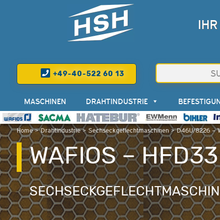
IHR
+49-40-522 60 13
MASCHINEN
DRAHTINDUSTRIE
BEFESTIGU
Home
>
Drahtindustrie
>
Sechseckgeflechtmaschinen
>
D46U/8226 – 
WAFIOS – HFD33
SECHSECKGEFLECHTMASCHI