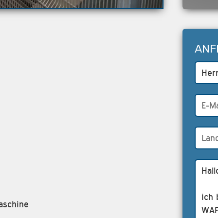
ANF
aschine