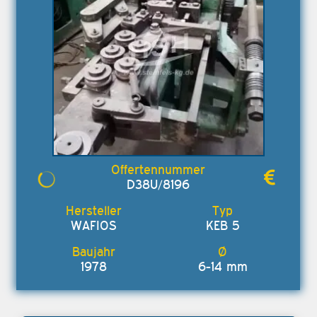
D38U/8196
WAFIOS
KEB 5
1978
6-14 mm