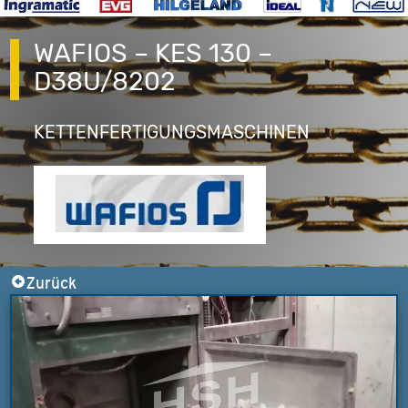
WAFIOS – KES 130 –
D38U/8202
KETTENFERTIGUNGSMASCHINEN
Zurück