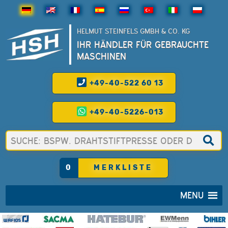
HELMUT STEINFELS GMBH & CO. KG
IHR HÄNDLER FÜR GEBRAUCHTE
MASCHINEN
+49-40-522 60 13
+49-40-5226-013
0
MERKLISTE
MENU