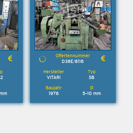
D38E/8116
A2
VITARI
SB
 mm
1976
5-10 mm