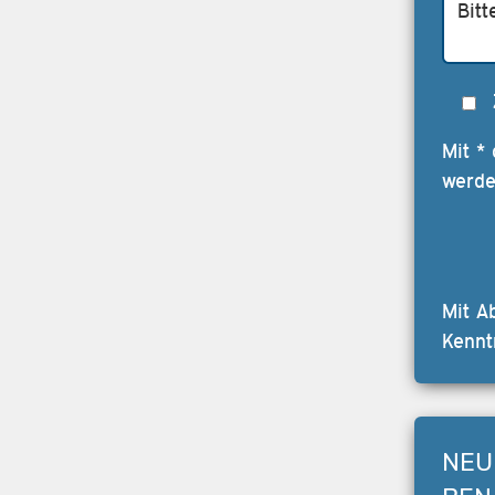
Mit *
werde
Mit A
Kennt
NEU