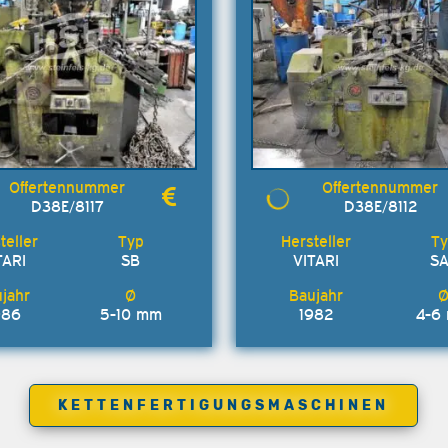
D38E/8117
D38E/8112
TARI
SB
VITARI
S
986
5-10 mm
1982
4-6
KETTENFERTIGUNGSMASCHINEN