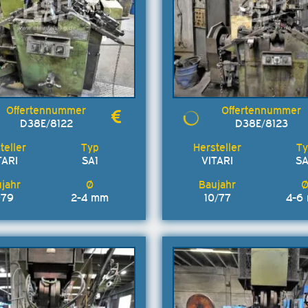
D38E/8122
D38E/8123
TARI
SA1
VITARI
S
979
2-4 mm
10/77
4-6