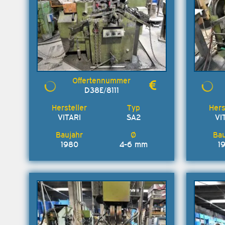
D38E/8111
VITARI
SA2
VI
1980
4-6 mm
1