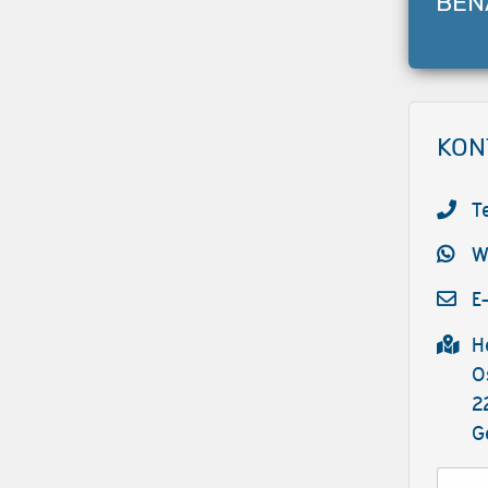
BEN
KON
T
W
E
H
O
2
G