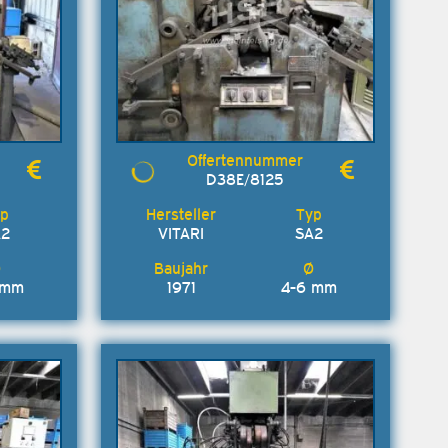
D38E/8125
A2
VITARI
SA2
 mm
1971
4-6 mm