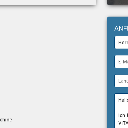
ANF
chine