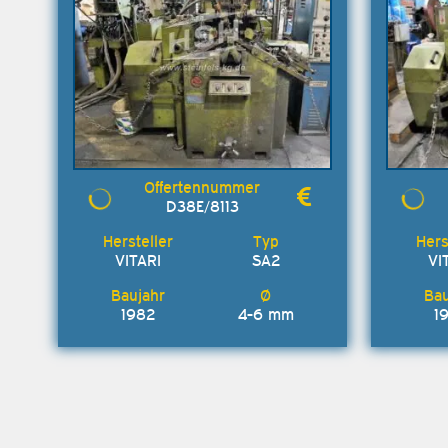
D38E/8113
VITARI
SA2
VI
1982
4-6 mm
1