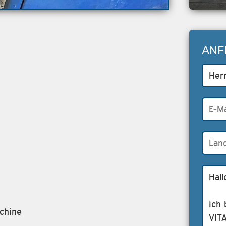
ANF
chine