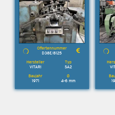
D38E/8125
VITARI
SA2
VI
1971
4-6 mm
1