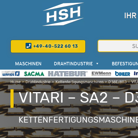
IHR
+49-40-522 60 13
MASCHINEN
DRAHTINDUSTRIE
BEFESTIGU
Home
>
Drahtindustrie
>
Kettenfertigungsmaschinen
>
D38E/8113 – VIT
VITARI – SA2 – 
KETTENFERTIGUNGSMASCHIN