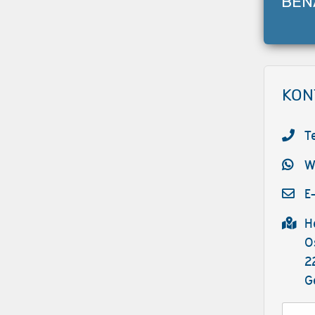
BEN
KON
T
W
E
H
O
2
G