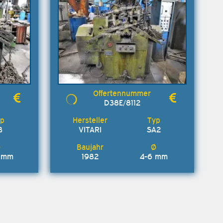
D38E/8112
B
VITARI
SA2
0 mm
1982
4-6 mm