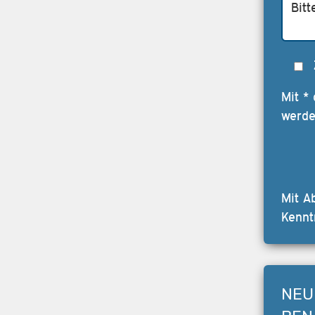
Mit *
werde
Mit A
Kennt
NEU