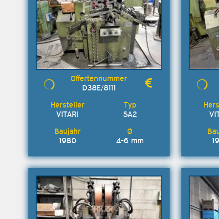
D38E/8111
VITARI
SA2
VI
1980
4-6 mm
1