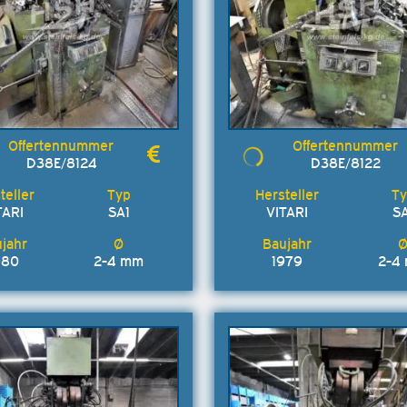
D38E/8124
D38E/8122
TARI
SA1
VITARI
SA
980
2-4 mm
1979
2-4