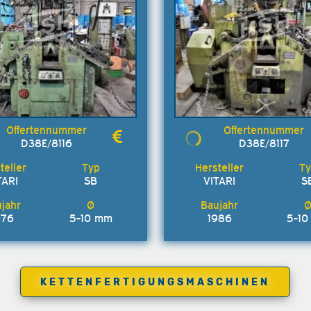
D38E/8116
D38E/8117
TARI
SB
VITARI
S
976
5-10 mm
1986
5-1
KETTENFERTIGUNGSMASCHINEN