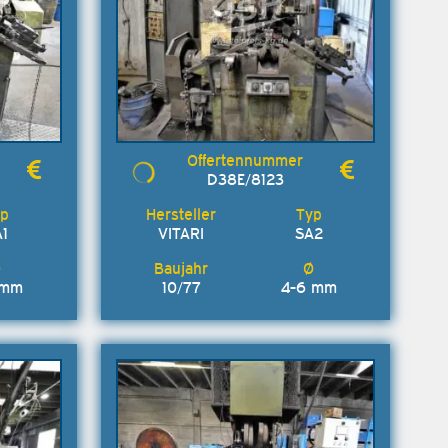
D38E/8123
1
VITARI
SA2
 mm
10/77
4-6 mm