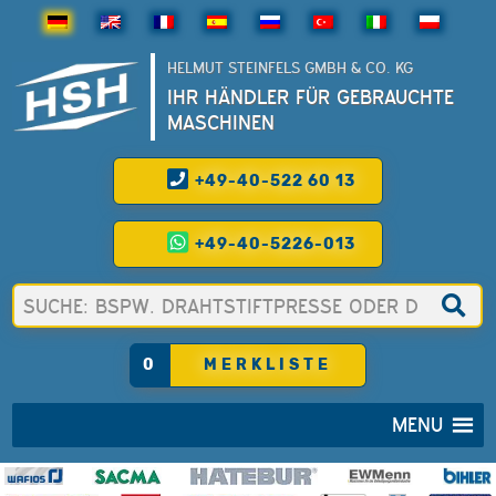
HELMUT STEINFELS GMBH & CO. KG
IHR HÄNDLER FÜR GEBRAUCHTE
MASCHINEN
+49-40-522 60 13
+49-40-5226-013
0
MERKLISTE
MENU