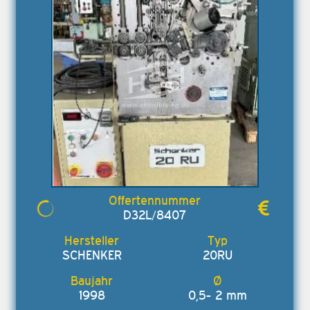
D32L/8407
SCHENKER
20RU
1998
0,5- 2 mm