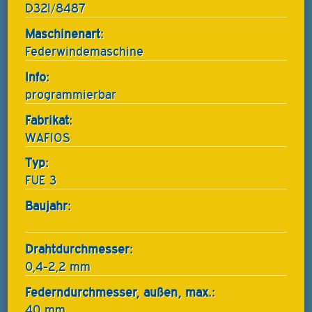
D32I/8487
Maschinenart:
Federwindemaschine
Info:
programmierbar
Fabrikat:
WAFIOS
Typ:
FUE 3
Baujahr:
Drahtdurchmesser:
0,4-2,2 mm
Federndurchmesser, außen, max.:
40 mm