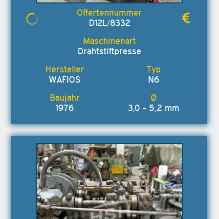
D12L/8332
Drahtstiftpresse
WAFIOS
N6
1976
3,0 - 5,2 mm