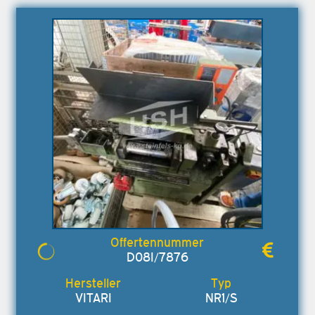
D08I/7876
VITARI
NR1/S