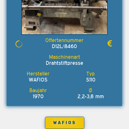
D12L/8460
Drahtstiftpresse
WAFIOS
S110
1970
2,2-3,8 mm
WAFIOS