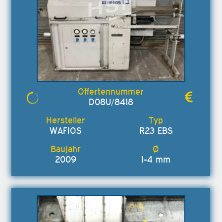
D08U/8418
WAFIOS
R23 EBS
2009
1-4 mm