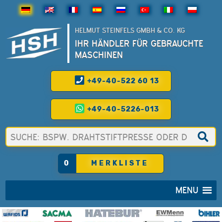
HELMUT STEINFELS GMBH & CO. KG
IHR HÄNDLER FÜR GEBRAUCHTE
MASCHINEN
+49-40-522 60 13
+49-40-5226-013
0
MERKLISTE
MENU