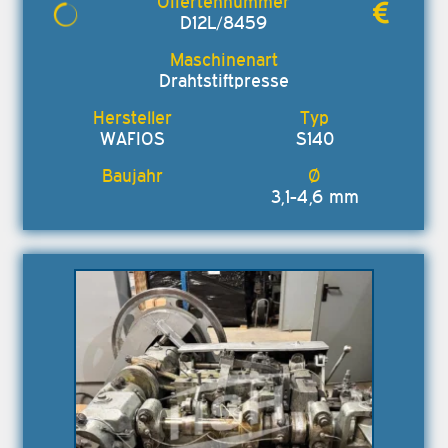
D12L/8459
Drahtstiftpresse
WAFIOS
S140
3,1-4,6 mm