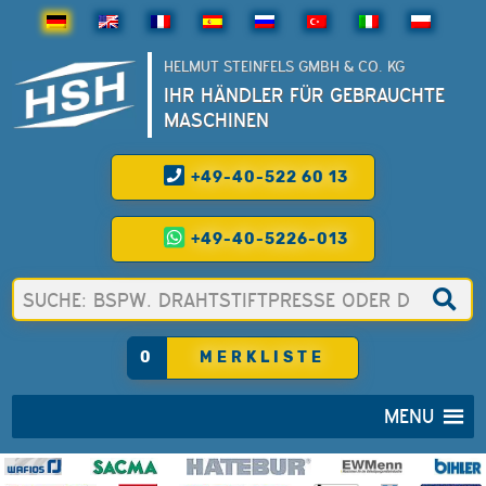
HELMUT STEINFELS GMBH & CO. KG
IHR HÄNDLER FÜR GEBRAUCHTE
MASCHINEN
+49-40-522 60 13
+49-40-5226-013
0
MERKLISTE
MENU