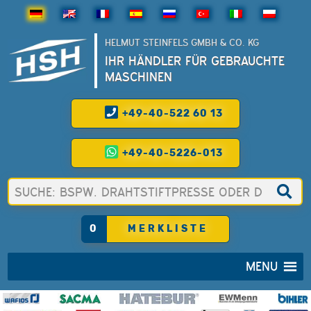
HELMUT STEINFELS GMBH & CO. KG
IHR HÄNDLER FÜR GEBRAUCHTE
MASCHINEN
+49-40-522 60 13
+49-40-5226-013
0
MERKLISTE
MENU