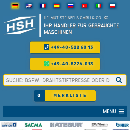
HELMUT STEINFELS GMBH & CO. KG
IHR HÄNDLER FÜR GEBRAUCHTE
MASCHINEN
+49-40-522 60 13
+49-40-5226-013
0
MERKLISTE
MENU