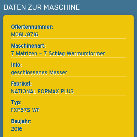
DATEN ZUR MASCHINE
Offertennummer:
M08L/8716
Maschinenart:
7 Matrizen – 7 Schlag Warmumformer
Info:
geschlossenes Messer
Fabrikat:
NATIONAL FORMAX PLUS
Typ:
FXP57S WF
Baujahr:
2016