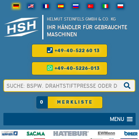
HELMUT STEINFELS GMBH & CO. KG
IHR HÄNDLER FÜR GEBRAUCHTE
MASCHINEN
+49-40-522 60 13
+49-40-5226-013
0
MERKLISTE
MENU