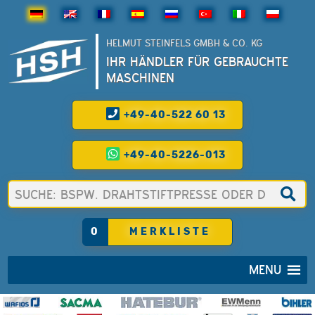
HELMUT STEINFELS GMBH & CO. KG
IHR HÄNDLER FÜR GEBRAUCHTE
MASCHINEN
+49-40-522 60 13
+49-40-5226-013
0
MERKLISTE
MENU