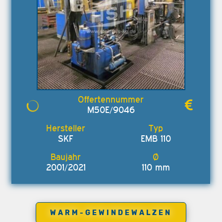
M50E/9046
SKF
EMB 110
2001/2021
110 mm
WARM-GEWINDEWALZEN