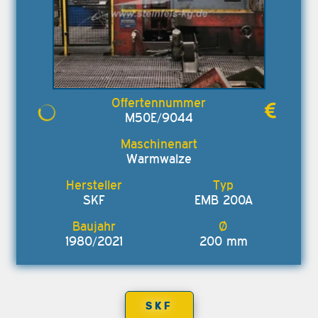
M50E/9044
Warmwalze
SKF
EMB 200A
1980/2021
200 mm
SKF