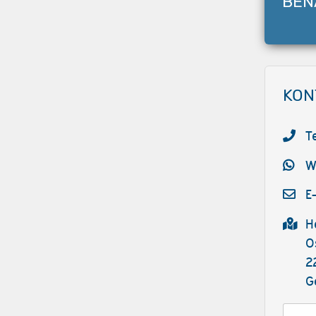
BEN
KON
T
W
E
H
O
2
G