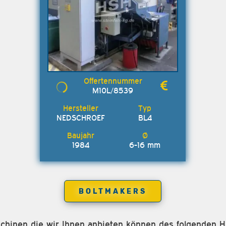
M10L/8539
NEDSCHROEF
BL4
1984
6-16 mm
BOLTMAKERS
aschinen die wir Ihnen anbieten können des folgenden 