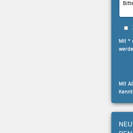
Mit *
werde
Mit A
Kennt
NEU