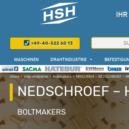
IHR
+49-40-522 60 13
MASCHINEN
DRAHTINDUSTRIE
BEFESTIGU
Home
>
Vida endüstrisi
>
Boltmakers
>
M10U/8814 – NEDSCHROEF – H
NEDSCHROEF – H
BOLTMAKERS