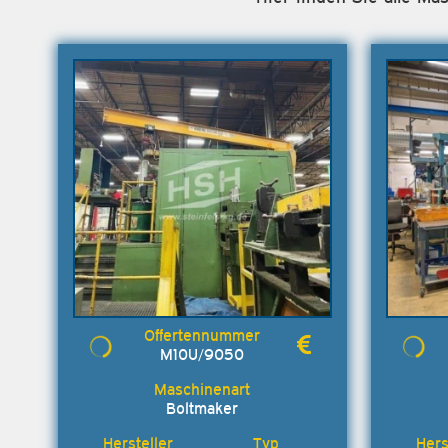
M10U/9050
Boltmaker