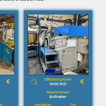
M10E/9121
Boltmaker