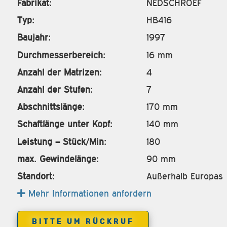
Fabrikat:
NEDSCHROEF
Typ:
HB416
Baujahr:
1997
Durchmesserbereich:
16 mm
Anzahl der Matrizen:
4
Anzahl der Stufen:
7
Abschnittslänge:
170 mm
Schaftlänge unter Kopf:
140 mm
Leistung – Stück/Min:
180
max. Gewindelänge:
90 mm
Standort:
Außerhalb Europas
Mehr Informationen anfordern
BITTE UM RÜCKRUF