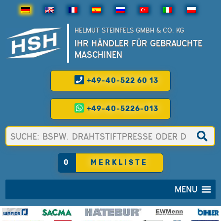
HELMUT STEINFELS GMBH & CO. KG
IHR HÄNDLER FÜR GEBRAUCHTE
MASCHINEN
+49-40-522 60 13
+49-40-5226-013
0
MERKLISTE
MENU