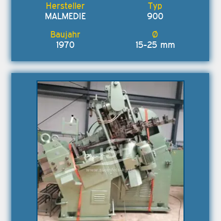
MALMEDIE
900
1970
15-25 mm