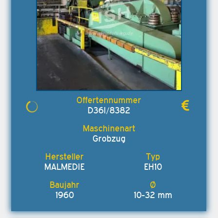
D36I/8382
Grobzug
MALMEDIE
EH10
1960
10-32 mm