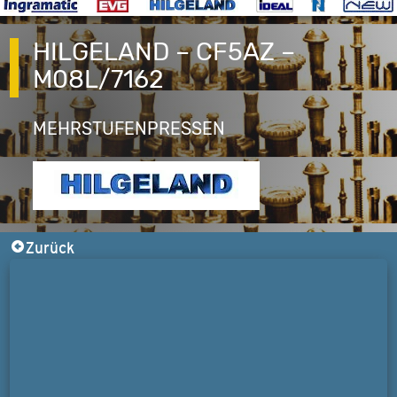
HILGELAND – CF5AZ –
M08L/7162
MEHRSTUFENPRESSEN
Zurück