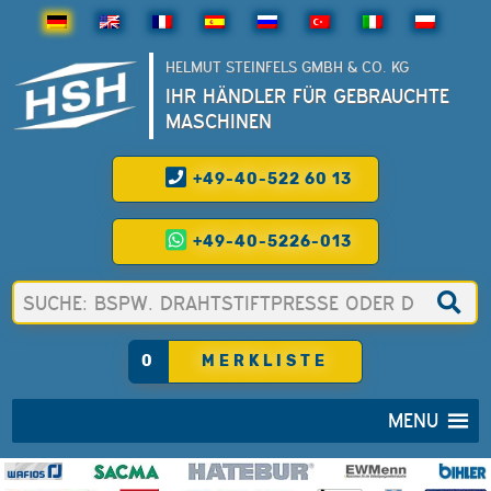
HELMUT STEINFELS GMBH & CO. KG
IHR HÄNDLER FÜR GEBRAUCHTE
MASCHINEN
+49-40-522 60 13
+49-40-5226-013
0
MERKLISTE
MENU