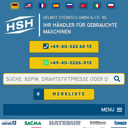
HELMUT STEINFELS GMBH & CO. KG
IHR HÄNDLER FÜR GEBRAUCHTE
MASCHINEN
+49-40-522 60 13
+49-40-5226-013
0
MERKLISTE
MENU