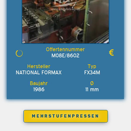
M08E/8602
NATIONAL FORMAX
FX34M
1986
11 mm
MEHRSTUFENPRESSEN