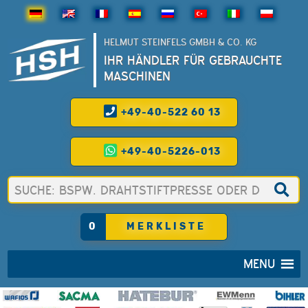
HELMUT STEINFELS GMBH & CO. KG
IHR HÄNDLER FÜR GEBRAUCHTE
MASCHINEN
+49-40-522 60 13
+49-40-5226-013
0
MERKLISTE
MENU