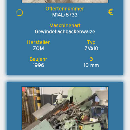
M14L/8733
Gewindeflachbackenwalze
ZOM
ZVA10
1996
10 mm