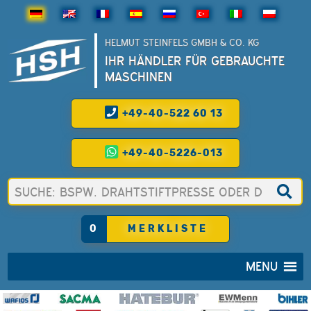
HELMUT STEINFELS GMBH & CO. KG
IHR HÄNDLER FÜR GEBRAUCHTE
MASCHINEN
+49-40-522 60 13
+49-40-5226-013
0
MERKLISTE
MENU