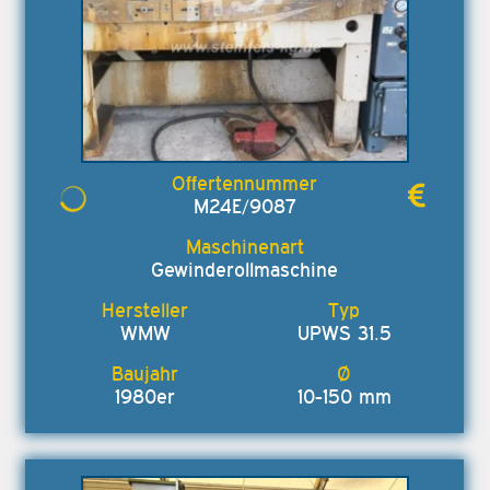
M24E/9087
Gewinderollmaschine
WMW
UPWS 31.5
1980er
10-150 mm