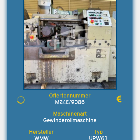
M24E/9086
Gewinderollmaschine
WMW
UPW63