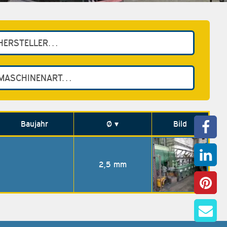
Baujahr
Ø
▾
Bild
2,5 mm