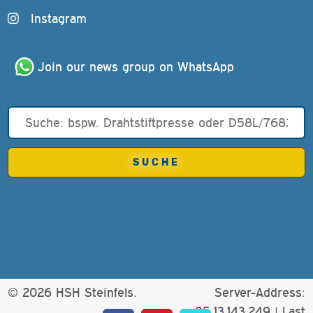
Instagram
Join our news group on WhatsApp
© 2026 HSH Steinfels.
Server-Address:
85.13.143.249 |
Last