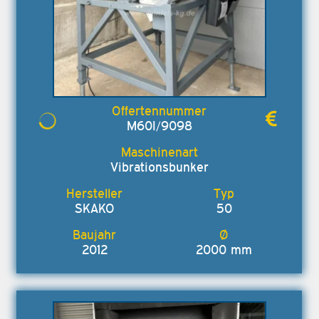
M60I/9098
Vibrationsbunker
SKAKO
50
2012
2000 mm