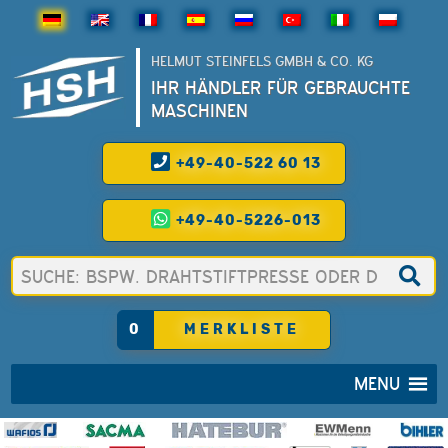
HELMUT STEINFELS GMBH & CO. KG
IHR HÄNDLER FÜR GEBRAUCHTE
MASCHINEN
+49-40-522 60 13
+49-40-5226-013
0
MERKLISTE
MENU