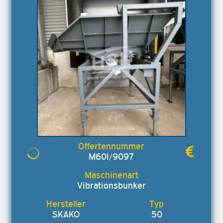
M60I/9097
Vibrationsbunker
SKAKO
50