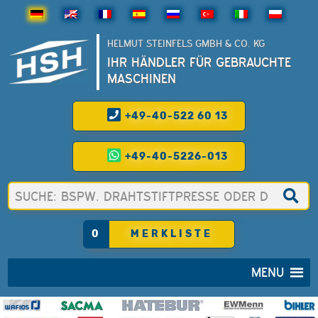
HELMUT STEINFELS GMBH & CO. KG
IHR HÄNDLER FÜR GEBRAUCHTE
MASCHINEN
+49-40-522 60 13
+49-40-5226-013
0
MERKLISTE
MENU