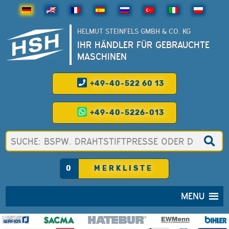
HELMUT STEINFELS GMBH & CO. KG
IHR HÄNDLER FÜR GEBRAUCHTE
MASCHINEN
+49-40-522 60 13
+49-40-5226-013
0
MERKLISTE
MENU