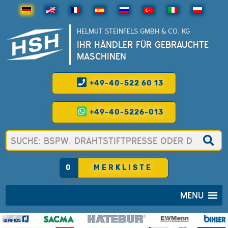
HELMUT STEINFELS GMBH & CO. KG
IHR HÄNDLER FÜR GEBRAUCHTE
MASCHINEN
+49-40-522 60 13
+49-40-5226-013
0
MERKLISTE
MENU