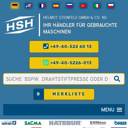
HELMUT STEINFELS GMBH & CO. KG
IHR HÄNDLER FÜR GEBRAUCHTE
MASCHINEN
+49-40-522 60 13
+49-40-5226-013
0
MERKLISTE
MENU