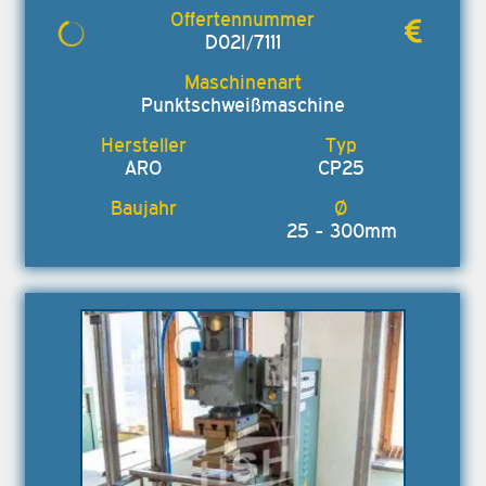
D02I/7111
Punktschweißmaschine
ARO
CP25
25 - 300mm