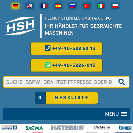
HELMUT STEINFELS GMBH & CO. KG
IHR HÄNDLER FÜR GEBRAUCHTE
MASCHINEN
+49-40-522 60 13
+49-40-5226-013
0
MERKLISTE
MENU