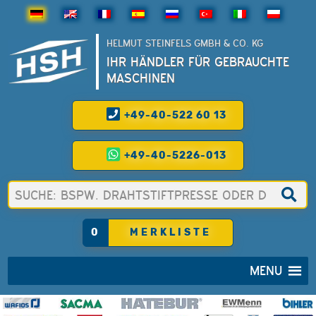
HELMUT STEINFELS GMBH & CO. KG
IHR HÄNDLER FÜR GEBRAUCHTE
MASCHINEN
+49-40-522 60 13
+49-40-5226-013
0
MERKLISTE
MENU