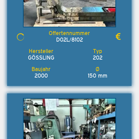
D02L/8102
GÖSSLING
202
2000
150 mm