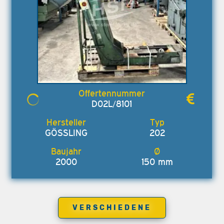
D02L/8101
GÖSSLING
202
2000
150 mm
VERSCHIEDENE