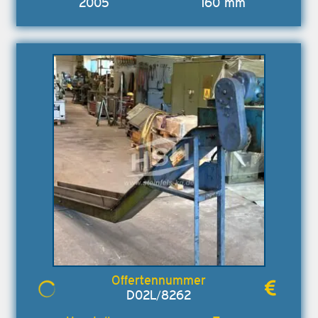
2005
160 mm
D02L/8262