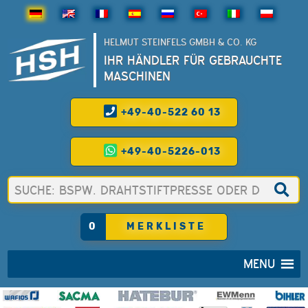
HELMUT STEINFELS GMBH & CO. KG
IHR HÄNDLER FÜR GEBRAUCHTE
MASCHINEN
+49-40-522 60 13
+49-40-5226-013
0
MERKLISTE
MENU