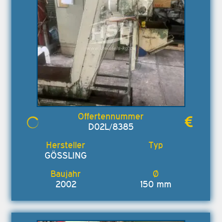
D02L/8385
GÖSSLING
2002
150 mm