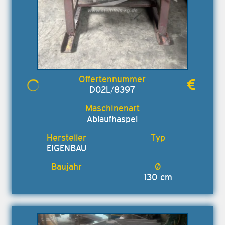
D02L/8397
Ablaufhaspel
EIGENBAU
130 cm