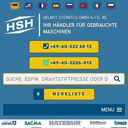
HELMUT STEINFELS GMBH & CO. KG
IHR HÄNDLER FÜR GEBRAUCHTE
MASCHINEN
+49-40-522 60 13
+49-40-5226-013
0
MERKLISTE
MENU