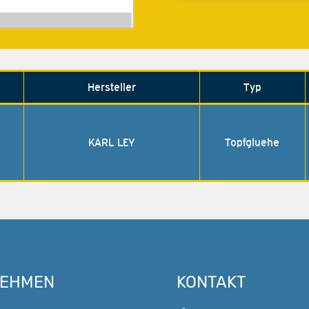
Hersteller
Typ
KARL LEY
Topfgluehe
NEHMEN
KONTAKT