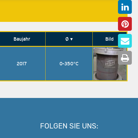
Baujahr
Ø
▾
Bild
2017
0-350°C
FOLGEN SIE UNS: