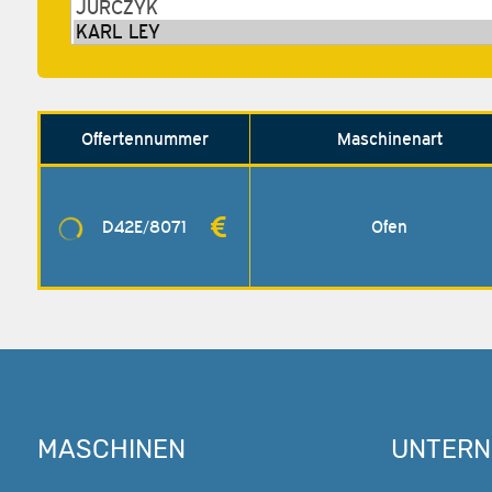
Offerten­nummer
Maschinenart
D42E/8071
Ofen
MASCHINEN
UNTER