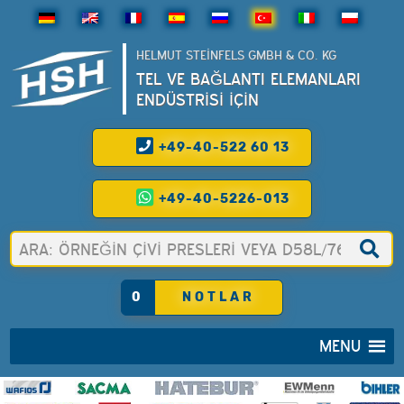
HELMUT STEINFELS GMBH & CO. KG
TEL VE BAĞLANTI ELEMANLARI
ENDÜSTRİSİ İÇİN
+49-40-522 60 13
+49-40-5226-013
0
NOTLAR
MENU