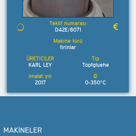
D42E/8071
firinlar
KARL LEY
Topfgluehe
2017
0-350°C
MAKINELER