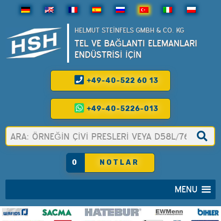
HELMUT STEINFELS GMBH & CO. KG
TEL VE BAĞLANTI ELEMANLARI
ENDÜSTRİSİ İÇİN
+49-40-522 60 13
+49-40-5226-013
0
NOTLAR
MENU