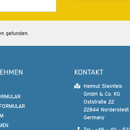
ien gefunden.
NEHMEN
KONTAKT
Helmut Steinfels
GmbH & Co. KG
ORMULAR
Oststraße 22
FORMULAR
22844 Norderstedt
AM
Germany
MEN
Tel.: +49 – 40 – 52