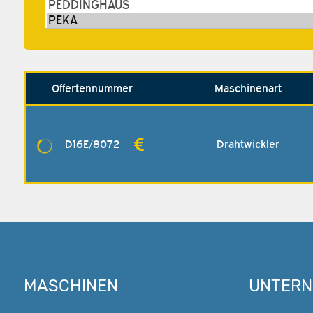
Offerten­nummer
Maschinenart
D16E/8072
Drahtwickler
MASCHINEN
UNTER