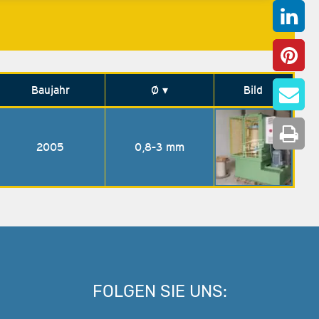
Baujahr
Ø
▾
Bild
2005
0,8-3 mm
FOLGEN SIE UNS: