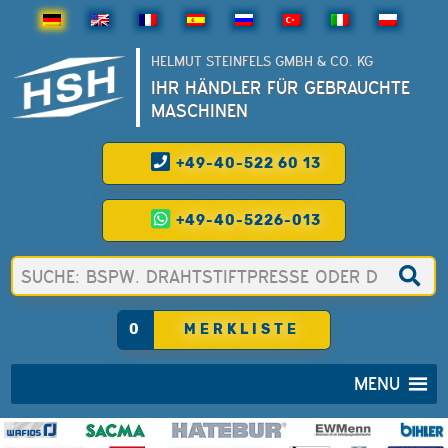
HELMUT STEINFELS GMBH & CO. KG
IHR HÄNDLER FÜR GEBRAUCHTE
MASCHINEN
+49-40-522 60 13
+49-40-5226-013
0
MERKLISTE
MENU