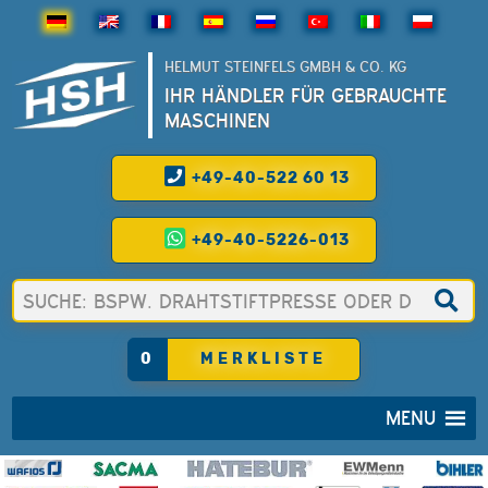
HELMUT STEINFELS GMBH & CO. KG
IHR HÄNDLER FÜR GEBRAUCHTE
MASCHINEN
+49-40-522 60 13
+49-40-5226-013
0
MERKLISTE
MENU