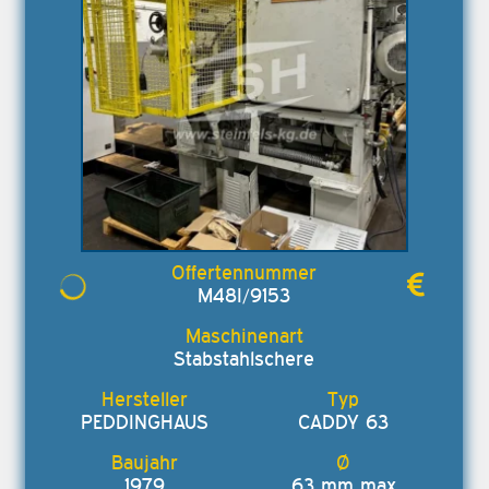
M48I/9153
Stabstahlschere
PEDDINGHAUS
CADDY 63
1979
63 mm max