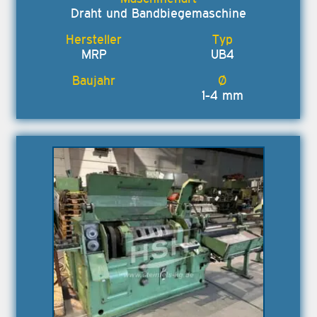
Draht und Bandbiegemaschine
MRP
UB4
1-4 mm