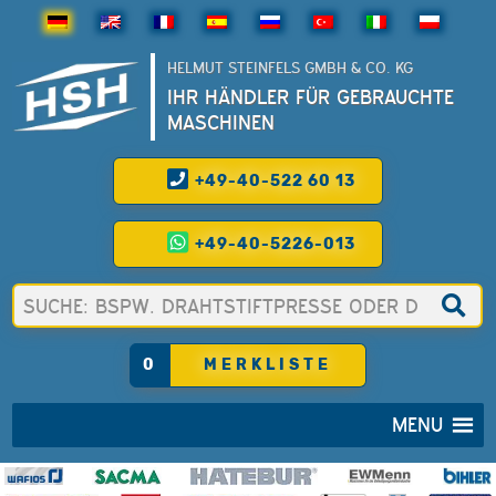
HELMUT STEINFELS GMBH & CO. KG
IHR HÄNDLER FÜR GEBRAUCHTE
MASCHINEN
+49-40-522 60 13
+49-40-5226-013
0
MERKLISTE
MENU