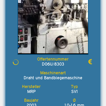
D06U/8303
Draht und Bandbiegemaschine
MRP
SV1
2003
1,0-1,6 mm